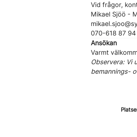
Vid frågor, kon
Mikael Sjöö - 
mikael.sjoo@sy
070-618 87 94
Ansökan
Varmt välkomme
Observera: Vi 
bemannings- oc
Platse