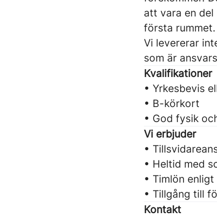
att vara en del
första rummet.
Vi levererar int
som är ansvarsf
Kvalifikationer
• Yrkesbevis el
• B-körkort
• God fysik och
Vi erbjuder
• Tillsvidarean
• Heltid med s
• Timlön enligt 
• Tillgång till
Kontakt