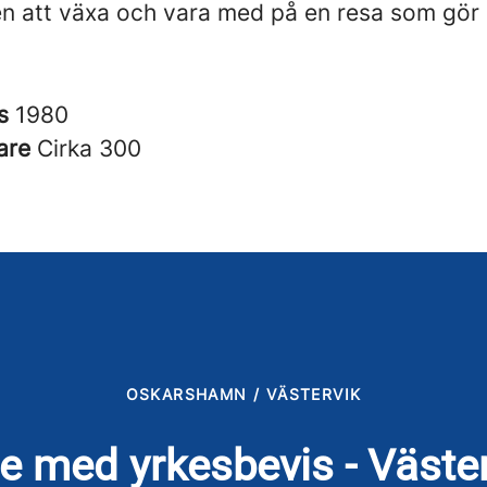
en att växa och vara med på en resa som gör 
es
1980
are
Cirka 300
OSKARSHAMN / VÄSTERVIK
re med yrkesbevis - Väst