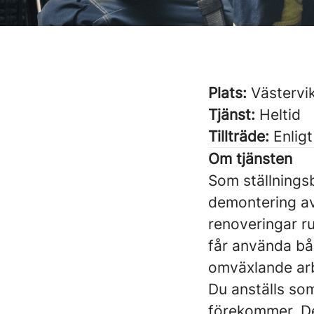
Plats:
Västerv
Tjänst:
Heltid
Tillträde:
Enlig
Om tjänsten
Som ställnings
demontering av
renoveringar ru
får använda bå
omväxlande ar
Du anställs som
förekommer. Det