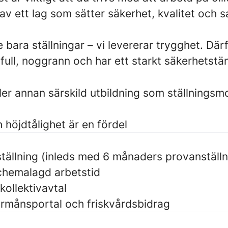
 av ett lag som sätter säkerhet, kvalitet och 
e bara ställningar – vi levererar trygghet. Där
ull, noggrann och har ett starkt säkerhetstä
ler annan särskild utbildning som ställningsm
 höjdtålighet är en fördel
ställning (inleds med 6 månaders provanställn
chemalagd arbetstid
kollektivavtal
 förmånsportal och friskvårdsbidrag