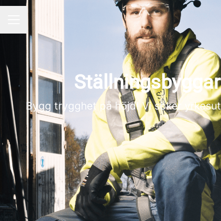
KARRIÄRMENY
Ställningsbygga
Bygg trygghet på höjd! Vi söker yrkesut