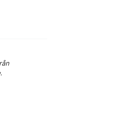
rån
.