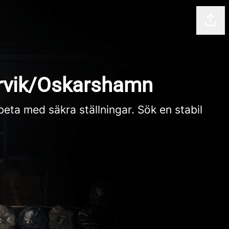
Dela
ervik/Oskarshamn
eta med säkra ställningar. Sök en stabil