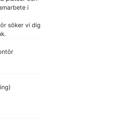
samarbete i
för söker vi dig
nk.
ontör
ing)