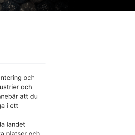
ntering och
ustrier och
innebär att du
a i ett
la landet
ka platser och