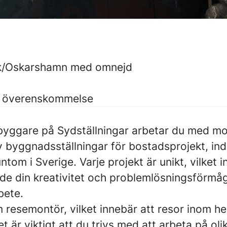
ik/Oskarshamn med omnejd
t överenskommelse
byggare på Sydställningar arbetar du med mo
 byggnadsställningar för bostadsprojekt, ind
ntom i Sverige. Varje projekt är unikt, vilket 
de din kreativitet och problemlösningsförmåg
bete.
 resemontör, vilket innebär att resor inom he
 är viktigt att du trivs med att arbeta på oli