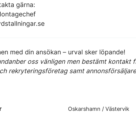
takta gärna:
Montagechef
dstallningar.se
n med din ansökan – urval sker löpande!
undanber oss vänligen men bestämt kontakt f
h rekryteringsföretag samt annonsförsäljare
r
Oskarshamn / Västervik