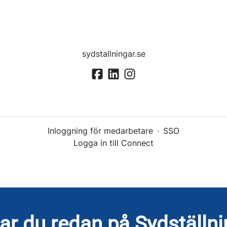
sydstallningar.se
Inloggning för medarbetare
·
SSO
Logga in till Connect
ar du redan på Sydställni