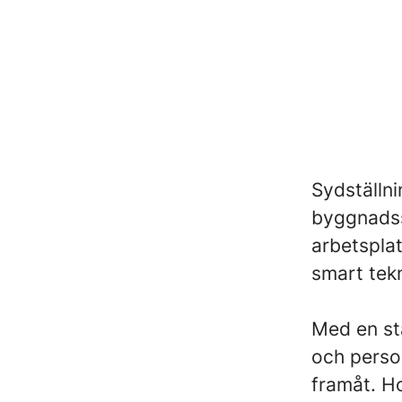
Sydställn
byggnadss
arbetsplat
smart tekn
Med en st
och person
framåt. Ho