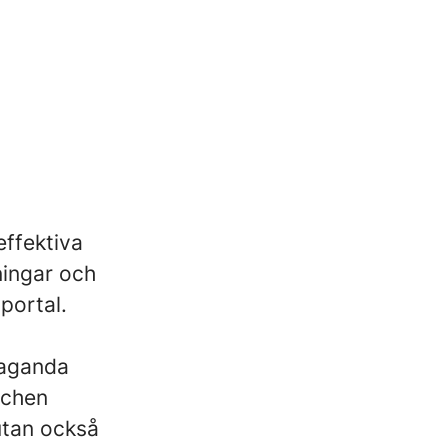
effektiva
ningar och
portal.
laganda
schen
utan också