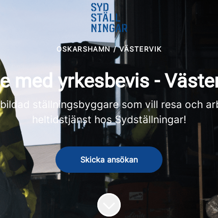
OSKARSHAMN / VÄSTERVIK
re med yrkesbevis - Väst
bildad ställningsbyggare som vill resa och arb
heltidstjänst hos Sydställningar!
Skicka ansökan