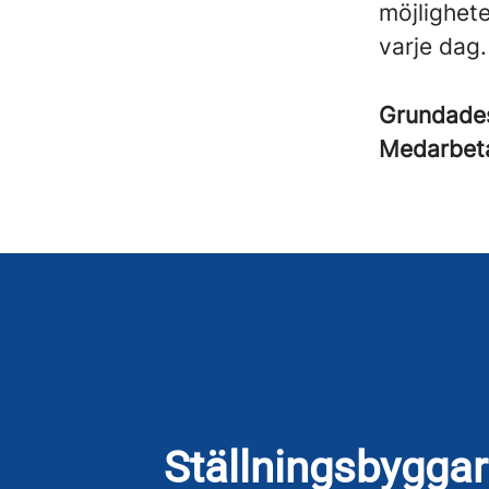
möjlighet
varje dag.
Grundad
Medarbet
Ställningsbygga